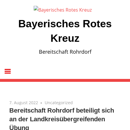
Zum
Inhalt
springen
Bayerisches Rotes
Kreuz
Bereitschaft Rohrdorf
7. August 2022
Uncategorized
Bereitschaft Rohrdorf beteiligt sich
an der Landkreisübergreifenden
Übung