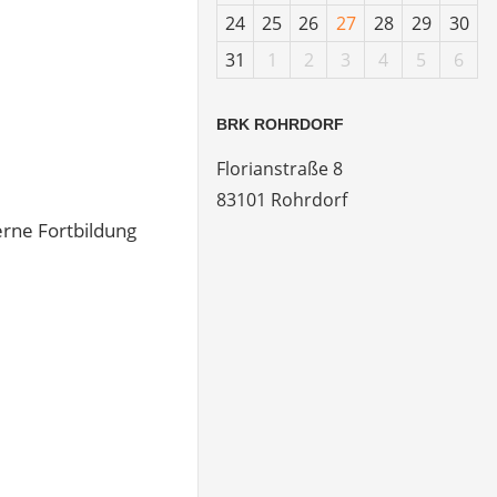
24
25
26
27
28
29
30
31
1
2
3
4
5
6
BRK ROHRDORF
Florianstraße 8
83101 Rohrdorf
erne Fortbildung