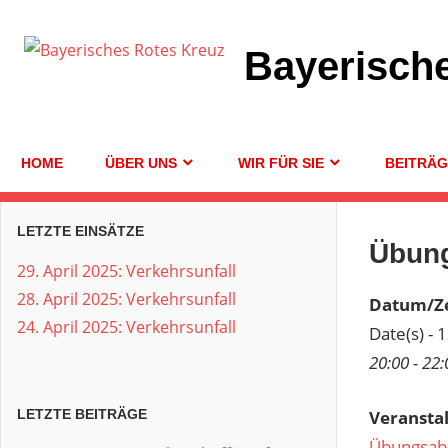
Zum
Inhalt
Bayerisch
springen
HOME
ÜBER UNS
WIR FÜR SIE
BEITRÄ
LETZTE EINSÄTZE
Übun
29. April 2025: Verkehrsunfall
28. April 2025: Verkehrsunfall
Datum/Ze
24. April 2025: Verkehrsunfall
Date(s) - 
20:00 - 22:
Veransta
LETZTE BEITRÄGE
Übungsab