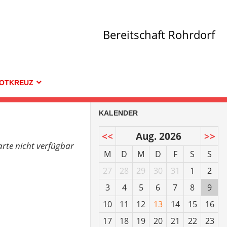
Bereitschaft Rohrdorf
OTKREUZ
KALENDER
<<
Aug. 2026
>>
arte nicht verfügbar
M
D
M
D
F
S
S
27
28
29
30
31
1
2
3
4
5
6
7
8
9
10
11
12
13
14
15
16
17
18
19
20
21
22
23