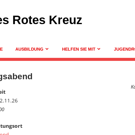
es Rotes Kreuz
GE
AUSBILDUNG
HELFEN SIE MIT
JUGENDR
gsabend
K
it
12.11.26
00
ltungsort
end