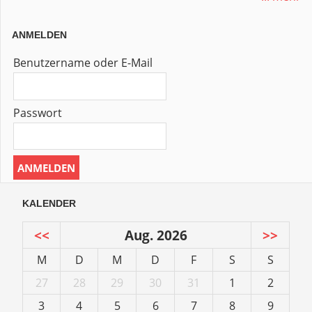
ANMELDEN
Benutzername oder E-Mail
Passwort
KALENDER
<<
Aug. 2026
>>
M
D
M
D
F
S
S
27
28
29
30
31
1
2
3
4
5
6
7
8
9