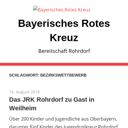
Zum
Inhalt
springen
Bayerisches Rotes
Kreuz
Bereitschaft Rohrdorf
SCHLAGWORT:
BEZIRKSWETTBEWERB
16. August 2018
Das JRK Rohrdorf zu Gast in
Weilheim
Über 200 Kinder und Jugendliche aus Oberbayern,
darunter fünf Kinder des Jugendrotkreuz Rohrdorf