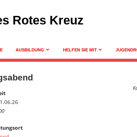
es Rotes Kreuz
GE
AUSBILDUNG
HELFEN SIE MIT
JUGENDR
gsabend
K
it
11.06.26
00
ltungsort
end