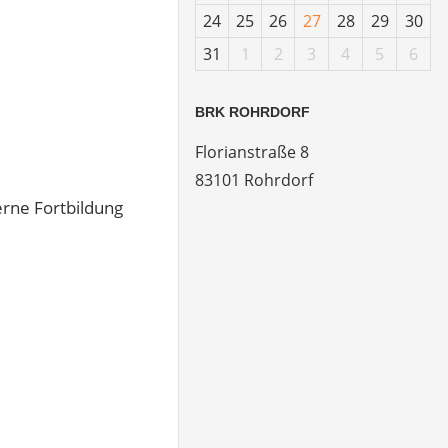
24
25
26
27
28
29
30
31
1
2
3
4
5
6
BRK ROHRDORF
Florianstraße 8
83101 Rohrdorf
erne Fortbildung