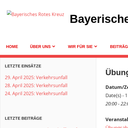
Zum
Inhalt
Bayerisch
springen
HOME
ÜBER UNS
WIR FÜR SIE
BEITRÄ
LETZTE EINSÄTZE
Übun
29. April 2025: Verkehrsunfall
28. April 2025: Verkehrsunfall
Datum/Ze
24. April 2025: Verkehrsunfall
Date(s) - 
20:00 - 22:
Veransta
LETZTE BEITRÄGE
Übungsab