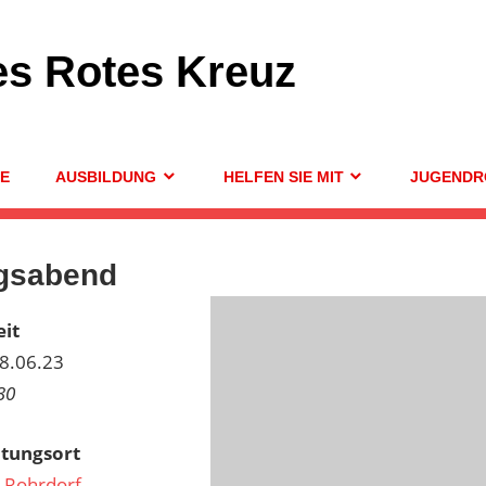
es Rotes Kreuz
GE
AUSBILDUNG
HELFEN SIE MIT
JUGENDR
gsabend
it
08.06.23
30
ltungsort
 Rohrdorf