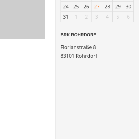
24
25
26
27
28
29
30
31
1
2
3
4
5
6
BRK ROHRDORF
Florianstraße 8
83101 Rohrdorf