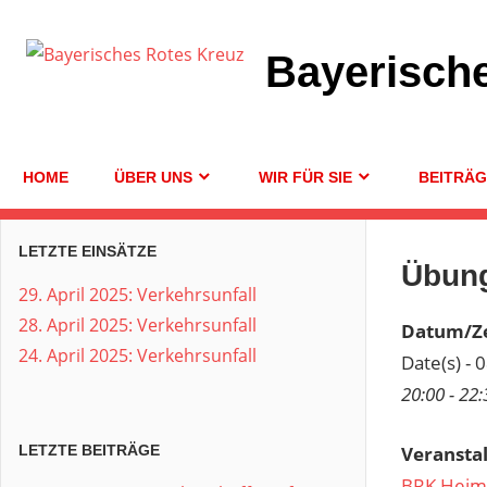
Zum
Inhalt
Bayerisch
springen
HOME
ÜBER UNS
WIR FÜR SIE
BEITRÄ
LETZTE EINSÄTZE
Übun
29. April 2025: Verkehrsunfall
28. April 2025: Verkehrsunfall
Datum/Ze
24. April 2025: Verkehrsunfall
Date(s) - 
20:00 - 22:
Veransta
LETZTE BEITRÄGE
BRK Heim