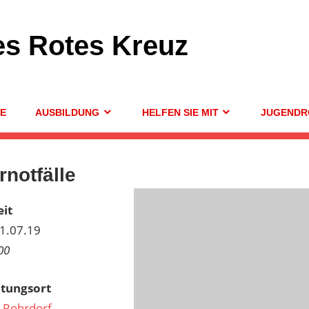
es Rotes Kreuz
GE
AUSBILDUNG
HELFEN SIE MIT
JUGENDR
rnotfälle
it
11.07.19
00
ltungsort
 Rohrdorf