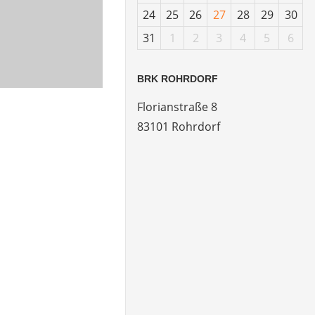
24
25
26
27
28
29
30
31
1
2
3
4
5
6
BRK ROHRDORF
Florianstraße 8
83101 Rohrdorf