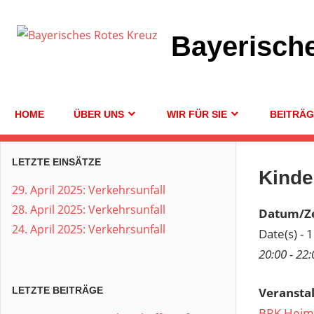
Zum
Inhalt
Bayerisch
springen
HOME
ÜBER UNS
WIR FÜR SIE
BEITRÄ
LETZTE EINSÄTZE
Kinde
29. April 2025: Verkehrsunfall
28. April 2025: Verkehrsunfall
Datum/Ze
24. April 2025: Verkehrsunfall
Date(s) - 
20:00 - 22:
Veransta
LETZTE BEITRÄGE
BRK Heim