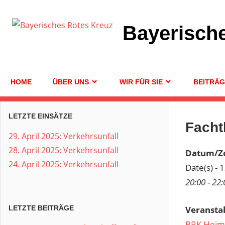
Zum
Inhalt
Bayerisch
springen
HOME
ÜBER UNS
WIR FÜR SIE
BEITRÄ
LETZTE EINSÄTZE
Facht
29. April 2025: Verkehrsunfall
28. April 2025: Verkehrsunfall
Datum/Ze
24. April 2025: Verkehrsunfall
Date(s) - 
20:00 - 22:
Veransta
LETZTE BEITRÄGE
BRK Heim