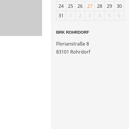
24
25
26
27
28
29
30
31
1
2
3
4
5
6
BRK ROHRDORF
Florianstraße 8
83101 Rohrdorf