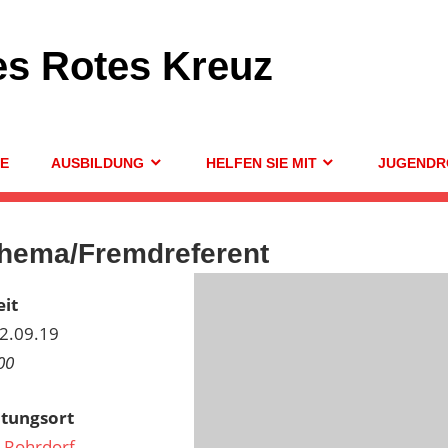
es Rotes Kreuz
GE
AUSBILDUNG
HELFEN SIE MIT
JUGENDR
hema/Fremdreferent
it
12.09.19
00
ltungsort
 Rohrdorf