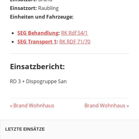
Einsatzort:
Raubling
Einheiten und Fahrzeuge:
SEG Behandlung
:
RK Rdf 54/1
SEG Transport 1
:
RK RDF 71/70
Einsatzbericht:
RD 3 + Dispogruppe San
Beitragsnavigation
Vorheriger
Nächster
Brand Wohnhaus
Brand Wohnhaus
Beitrag:
Beitrag:
LETZTE EINSÄTZE