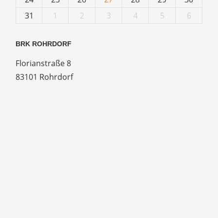
31
1
2
3
4
5
6
BRK ROHRDORF
Florianstraße 8
83101 Rohrdorf