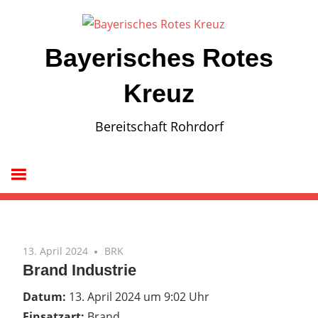
Zum
Inhalt
springen
Bayerisches Rotes
Kreuz
Bereitschaft Rohrdorf
13. April 2024
BRK
Brand Industrie
Datum:
13. April 2024 um 9:02 Uhr
Einsatzart:
Brand