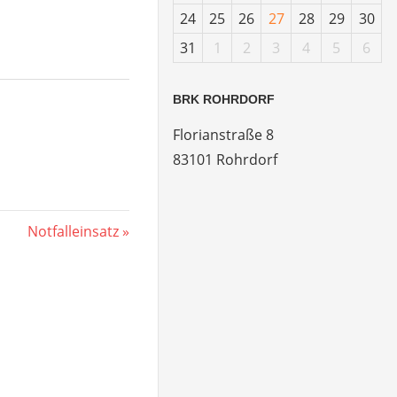
24
25
26
27
28
29
30
31
1
2
3
4
5
6
BRK ROHRDORF
Florianstraße 8
83101 Rohrdorf
Nächster
Notfalleinsatz
Beitrag: