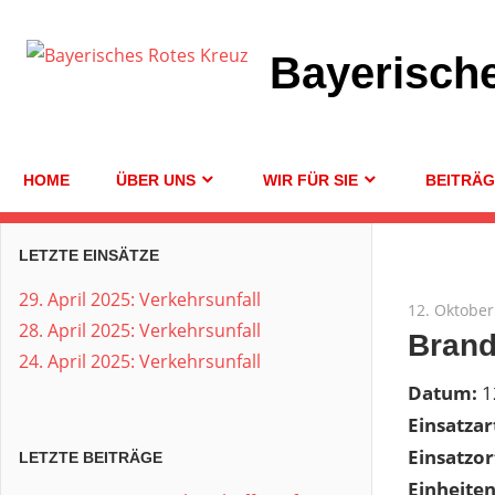
Zum
Inhalt
Bayerisch
springen
HOME
ÜBER UNS
WIR FÜR SIE
BEITRÄ
LETZTE EINSÄTZE
29. April 2025: Verkehrsunfall
12. Oktober
28. April 2025: Verkehrsunfall
Brand
24. April 2025: Verkehrsunfall
Datum:
1
Einsatzar
Einsatzor
LETZTE BEITRÄGE
Einheite