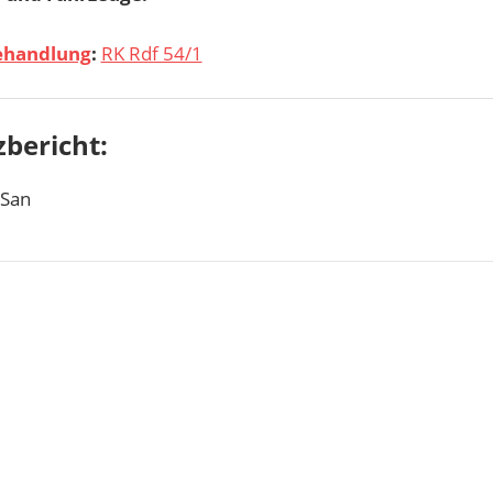
ehandlung
:
RK Rdf 54/1
zbericht:
 San
agsnavigation
er