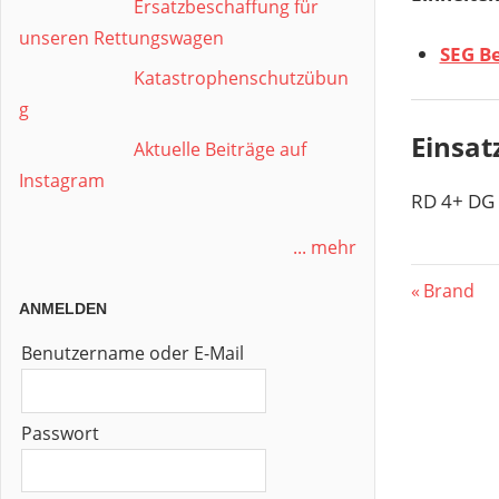
Ersatzbeschaffung für
unseren Rettungswagen
SEG B
Katastrophenschutzübun
g
Einsat
Aktuelle Beiträge auf
Instagram
RD 4+ DG
... mehr
Beitr
Vorherig
Brand
ANMELDEN
Beitrag:
Benutzername oder E-Mail
Passwort